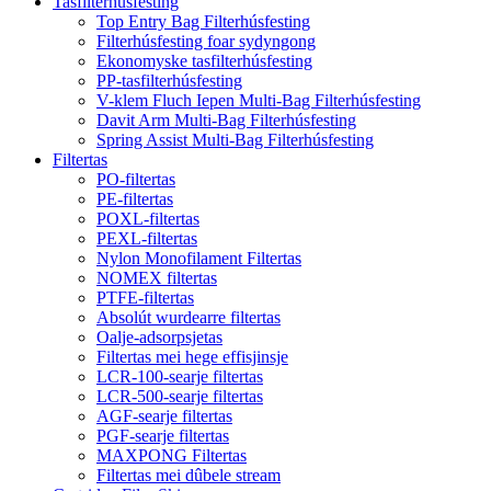
Tasfilterhúsfesting
Top Entry Bag Filterhúsfesting
Filterhúsfesting foar sydyngong
Ekonomyske tasfilterhúsfesting
PP-tasfilterhúsfesting
V-klem Fluch Iepen Multi-Bag Filterhúsfesting
Davit Arm Multi-Bag Filterhúsfesting
Spring Assist Multi-Bag Filterhúsfesting
Filtertas
PO-filtertas
PE-filtertas
POXL-filtertas
PEXL-filtertas
Nylon Monofilament Filtertas
NOMEX filtertas
PTFE-filtertas
Absolút wurdearre filtertas
Oalje-adsorpsjetas
Filtertas mei hege effisjinsje
LCR-100-searje filtertas
LCR-500-searje filtertas
AGF-searje filtertas
PGF-searje filtertas
MAXPONG Filtertas
Filtertas mei dûbele stream