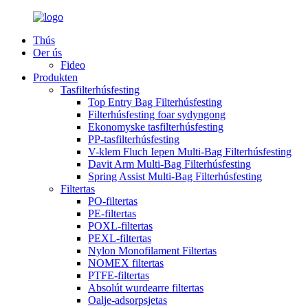
Thús
Oer ús
Fideo
Produkten
Tasfilterhúsfesting
Top Entry Bag Filterhúsfesting
Filterhúsfesting foar sydyngong
Ekonomyske tasfilterhúsfesting
PP-tasfilterhúsfesting
V-klem Fluch Iepen Multi-Bag Filterhúsfesting
Davit Arm Multi-Bag Filterhúsfesting
Spring Assist Multi-Bag Filterhúsfesting
Filtertas
PO-filtertas
PE-filtertas
POXL-filtertas
PEXL-filtertas
Nylon Monofilament Filtertas
NOMEX filtertas
PTFE-filtertas
Absolút wurdearre filtertas
Oalje-adsorpsjetas