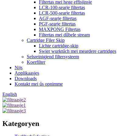
Filtertas mei hege effisjinsje
LCR-100-searje filtertas
LCR-500-searje filtertas
AGF-searje filtertas
PGF-searje filtertas
MAXPONG Filtertas
Filtertas mei dûbele stream
Cartridge Filer Skip
Lichte cartridge-skip
Swier wurktúch mei meardere cartridges
Selsreinigjend filtersysteem
Koerfilter
Nijs
Applikaasjes
Downloads
Kontakt mei ús opnimme
English
Kategoryen