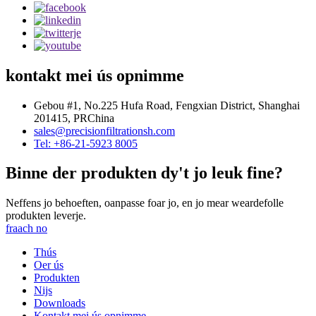
kontakt mei ús opnimme
Gebou #1, No.225 Hufa Road, Fengxian District, Shanghai
201415, PRChina
sales@precisionfiltrationsh.com
Tel: +86-21-5923 8005
Binne der produkten dy't jo leuk fine?
Neffens jo behoeften, oanpasse foar jo, en jo mear weardefolle
produkten leverje.
fraach no
Thús
Oer ús
Produkten
Nijs
Downloads
Kontakt mei ús opnimme