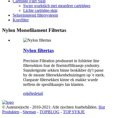
Cartridge Filer Skip
Swier wurktúch mei meardere cartridges
Lichte cartridge-skip
Selsreinigjend filtersysteem
Koerfilter
Nylon Monofilament Filtertas
Nylon filtertas
Precision Filtration produseart in folsleine line
filtersekken foar de floeistoffiltraasje-yndustry.
Standertgrutte sekken binne beskikber dy't passe
by de measte filtersekkenbehuizingen op 'e merk.
Oanpaste filtersekken kinne ek makke wurde
neffens de spesifikaasjes fan klanten.
enkête
detail
© Auteursrjocht - 2010-2021: Alle rjochten foarbehâlden.
Hot
Produkten
-
Sitemap
-
TOPBLOG
-
TOP SYKJE