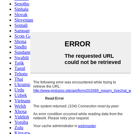
Sesotho
Sinhala
Slovak
Slovenian
Somali
Samoan
Scots Gaelic
Shona
Sindhi
Sundanese
Swahili
Tajik
Tamil
Telugu
Thai
Ukrainian
Urdu
Uzbek
Vietnamese
Welsh
Xhosa
Yiddish
Yoruba
Zulu
Kinyarwanda