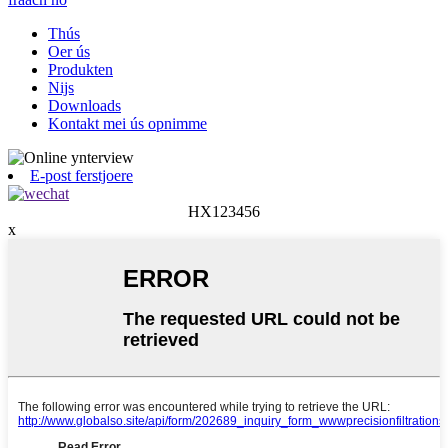
Thús
Oer ús
Produkten
Nijs
Downloads
Kontakt mei ús opnimme
E-post ferstjoere
HX123456
x