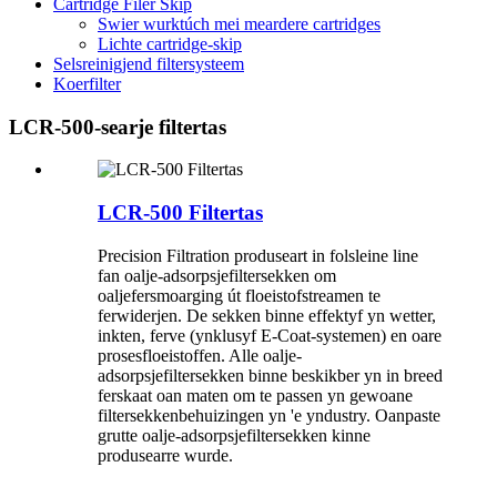
Cartridge Filer Skip
Swier wurktúch mei meardere cartridges
Lichte cartridge-skip
Selsreinigjend filtersysteem
Koerfilter
LCR-500-searje filtertas
LCR-500 Filtertas
Precision Filtration produseart in folsleine line
fan oalje-adsorpsjefiltersekken om
oaljefersmoarging út floeistofstreamen te
ferwiderjen. De sekken binne effektyf yn wetter,
inkten, ferve (ynklusyf E-Coat-systemen) en oare
prosesfloeistoffen. Alle oalje-
adsorpsjefiltersekken binne beskikber yn in breed
ferskaat oan maten om te passen yn gewoane
filtersekkenbehuizingen yn 'e yndustry. Oanpaste
grutte oalje-adsorpsjefiltersekken kinne
produsearre wurde.