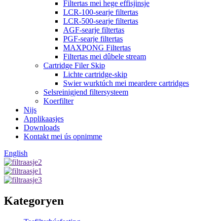
Filtertas mei hege effisjinsje
LCR-100-searje filtertas
LCR-500-searje filtertas
AGF-searje filtertas
PGF-searje filtertas
MAXPONG Filtertas
Filtertas mei dûbele stream
Cartridge Filer Skip
Lichte cartridge-skip
Swier wurktúch mei meardere cartridges
Selsreinigjend filtersysteem
Koerfilter
Nijs
Applikaasjes
Downloads
Kontakt mei ús opnimme
English
Kategoryen