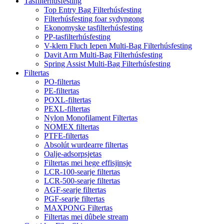
Tasfilterhúsfesting
Top Entry Bag Filterhúsfesting
Filterhúsfesting foar sydyngong
Ekonomyske tasfilterhúsfesting
PP-tasfilterhúsfesting
V-klem Fluch Iepen Multi-Bag Filterhúsfesting
Davit Arm Multi-Bag Filterhúsfesting
Spring Assist Multi-Bag Filterhúsfesting
Filtertas
PO-filtertas
PE-filtertas
POXL-filtertas
PEXL-filtertas
Nylon Monofilament Filtertas
NOMEX filtertas
PTFE-filtertas
Absolút wurdearre filtertas
Oalje-adsorpsjetas
Filtertas mei hege effisjinsje
LCR-100-searje filtertas
LCR-500-searje filtertas
AGF-searje filtertas
PGF-searje filtertas
MAXPONG Filtertas
Filtertas mei dûbele stream