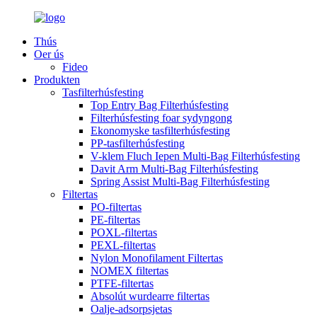
Thús
Oer ús
Fideo
Produkten
Tasfilterhúsfesting
Top Entry Bag Filterhúsfesting
Filterhúsfesting foar sydyngong
Ekonomyske tasfilterhúsfesting
PP-tasfilterhúsfesting
V-klem Fluch Iepen Multi-Bag Filterhúsfesting
Davit Arm Multi-Bag Filterhúsfesting
Spring Assist Multi-Bag Filterhúsfesting
Filtertas
PO-filtertas
PE-filtertas
POXL-filtertas
PEXL-filtertas
Nylon Monofilament Filtertas
NOMEX filtertas
PTFE-filtertas
Absolút wurdearre filtertas
Oalje-adsorpsjetas