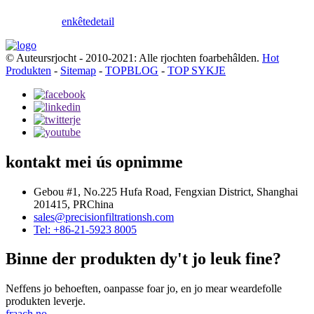
enkête
detail
© Auteursrjocht - 2010-2021: Alle rjochten foarbehâlden.
Hot
Produkten
-
Sitemap
-
TOPBLOG
-
TOP SYKJE
kontakt mei ús opnimme
Gebou #1, No.225 Hufa Road, Fengxian District, Shanghai
201415, PRChina
sales@precisionfiltrationsh.com
Tel: +86-21-5923 8005
Binne der produkten dy't jo leuk fine?
Neffens jo behoeften, oanpasse foar jo, en jo mear weardefolle
produkten leverje.
fraach no